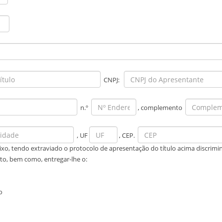
CNPJ:
n.º
, complemento
, UF
, CEP.
abaixo, tendo extraviado o protocolo de apresentação do título acima discrimi
ito, bem como, entregar-lhe o:
o