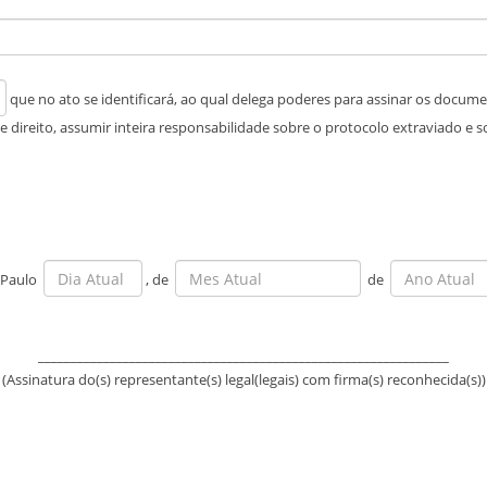
que no ato se identificará, ao qual delega poderes para assinar os docum
e direito, assumir inteira responsabilidade sobre o protocolo extraviado e 
 Paulo
, de
de
_______________________________________________________________
(Assinatura do(s) representante(s) legal(legais) com firma(s) reconhecida(s))