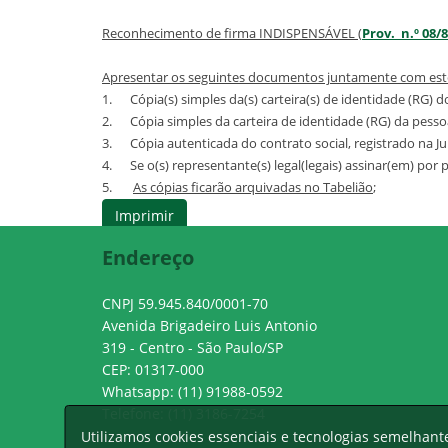
Reconhecimento de firma INDISPENSÁVEL (
Prov. n.º 08/8
Apresentar os seguintes documentos juntamente com est
1. Cópia(s) simples da(s) carteira(s) de identidade (RG) do
2. Cópia simples da carteira de identidade (RG) da pessoa
3. Cópia autenticada do contrato social, registrado na J
4. Se o(s) representante(s) legal(legais) assinar(em) por 
5.
As cópias ficarão arquivadas no Tabelião
;
Endereço
CNPJ 59.945.840/0001-70
Avenida Brigadeiro Luis Antonio
319 - Centro - São Paulo/SP
CEP: 01317-000
Whatsapp: (11) 91988-0592
Telefone: (11) 3186-7254
Utilizamos cookies essenciais e tecnologias semelhan