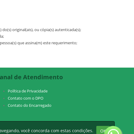
o(s) original(ais), ou cópia(s) autenticada(s);
da;
 pessoa(s) que assina(m) este requerimento;
anal de Atendimento
Política de Privacidade
Contato com o DPO
Contato do Encarregado
navegando, você concorda com estas condições.
OK