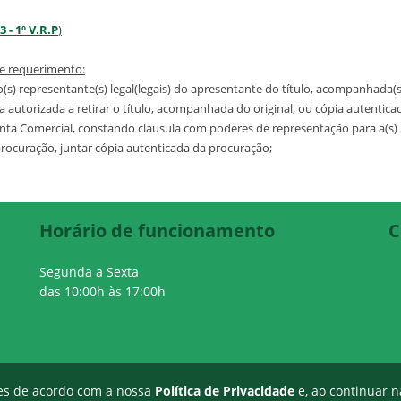
3 - 1º V.R.P
)
e requerimento:
(s) representante(s) legal(legais) do apresentante do título, acompanhada(s) d
 autorizada a retirar o título, acompanhada do original, ou cópia autentica
unta Comercial, constando cláusula com poderes de representação para a(s)
procuração, juntar cópia autenticada da procuração;
Horário de funcionamento
C
Segunda a Sexta
das 10:00h às 17:00h
tes de acordo com a nossa
Política de Privacidade
e, ao continuar 